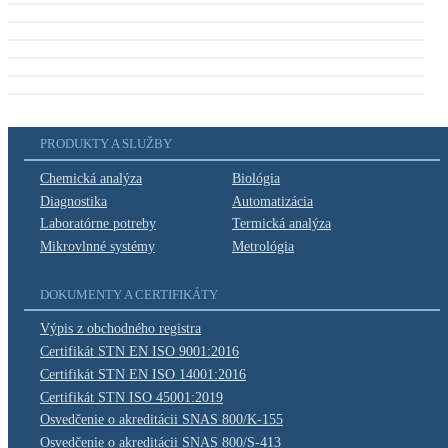
PRODUKTY A SLUŽBY
Chemická
analýza
Biológia
Diagnostika
Automatizácia
Laboratórne
potreby
Termická analýza
Mikrovlnné systémy
Metrológia
DOKUMENTY A CERTIFIKÁTY
Výpis z obchodného
registra
Certifikát
STN EN ISO 9001:2016
Certifikát
STN EN ISO 14001:2016
Certifikát
STN ISO 45001:2019
Osvedčenie o akreditácii
SNAS 800/K-155
Osvedčenie o akreditácii
SNAS 800/S-413