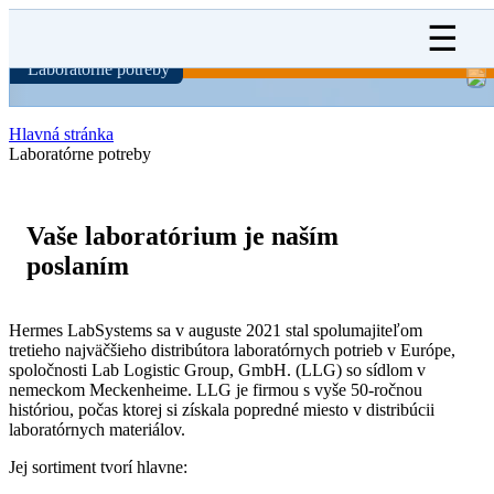
☰
Laboratórne potreby
Hlavná stránka
Laboratórne potreby
Vaše laboratórium je naším
poslaním
Hermes LabSystems sa v auguste 2021 stal spolumajiteľom
tretieho najväčšieho distribútora laboratórnych potrieb v Európe,
spoločnosti
Lab Logistic Group, GmbH. (LLG)
so sídlom v
nemeckom Meckenheime. LLG je firmou s vyše 50-ročnou
históriou, počas ktorej si získala popredné miesto v distribúcii
laboratórnych materiálov.
Jej sortiment tvorí hlavne: