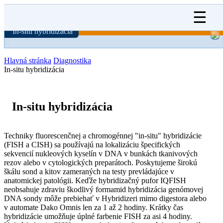
☰
In-situ hybridizácia
Hlavná stránka
Diagnostika
In-situ hybridizácia
In-situ hybridizácia
Techniky fluorescenčnej a chromogénnej "in-situ" hybridizácie
(FISH a CISH) sa používajú na lokalizáciu špecifických
sekvencií nukleových kyselín v DNA v bunkách tkanivových
rezov alebo v cytologických preparátoch. Poskytujeme širokú
škálu sond a kitov zameraných na testy prevládajúce v
anatomickej patológii. Keďže hybridizačný pufor IQFISH
neobsahuje zdraviu škodlivý formamid hybridizácia genómovej
DNA sondy môže prebiehať v Hybridizeri mimo digestora alebo
v automate Dako Omnis len za 1 až 2 hodiny. Krátky čas
hybridizácie umožňuje úplné farbenie FISH za asi 4 hodiny.