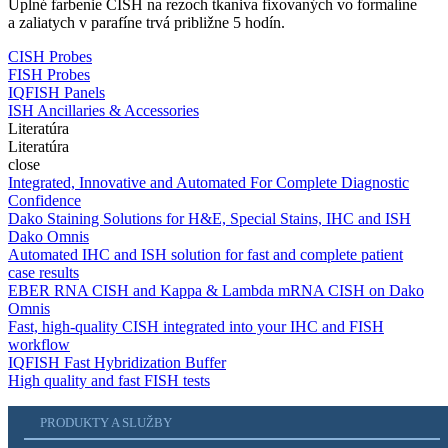
Úplné farbenie CISH na rezoch tkaniva fixovaných vo formalíne
a zaliatych v parafíne trvá približne 5 hodín.
CISH Probes
FISH Probes
IQFISH Panels
ISH Ancillaries & Accessories
Literatúra
Literatúra
close
Integrated, Innovative and Automated For Complete Diagnostic
Confidence
Dako Staining Solutions for H&E, Special Stains, IHC and ISH
Dako Omnis
Automated IHC and ISH solution for fast and complete patient
case results
EBER RNA CISH and Kappa & Lambda mRNA CISH on Dako
Omnis
Fast, high-quality CISH integrated into your IHC and FISH
workflow
IQFISH Fast Hybridization Buffer
High quality and fast FISH tests
PRODUKTY A SLUŽBY