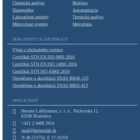
Chemická
analýza
Biológia
Diagnostika
Automatizácia
Laboratórne
potreby
Termická analýza
Mikrovlnné systémy
Metrológia
DOKUMENTY A CERTIFIKÁTY
Výpis z obchodného
registra
Certifikát
STN EN ISO 9001:2016
Certifikát
STN EN ISO 14001:2016
Certifikát
STN ISO 45001:2019
Osvedčenie o akreditácii
SNAS 800/K-155
Osvedčenie o akreditácii
SNAS 800/S-413
SPOLOČNOSŤ

Hermes LabSystems, s. r. o.,
Púchovská 12,
83106 Bratislava

+421 2 4488 2954

mail@hermeslab.sk

N 48.213754,
E 17.16359